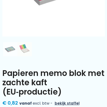
Kleding & textiel
Zomer
Duurzamere geschenken
Sinterklaas
Luxe geschenken
Voorjaar
Meer categorieën
Wijn
Papieren memo blok met
zachte kaft
(EU‑productie)
€ 0,82
vanaf
excl. btw -
bekijk staffel