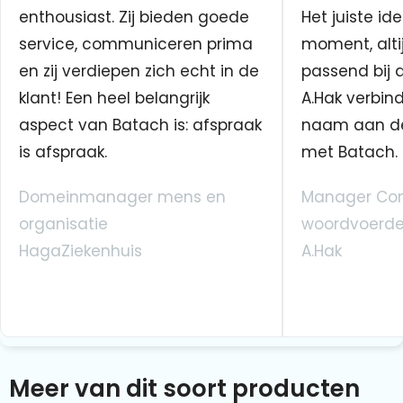
enthousiast. Zij bieden goede
Het juiste ide
service, communiceren prima
moment, altij
en zij verdiepen zich echt in de
passend bij 
klant! Een heel belangrijk
A.Hak verbin
aspect van Batach is: afspraak
naam aan d
is afspraak.
met Batach.
Domeinmanager mens en
Manager Co
organisatie
woordvoerde
HagaZiekenhuis
A.Hak
Meer van dit soort producten