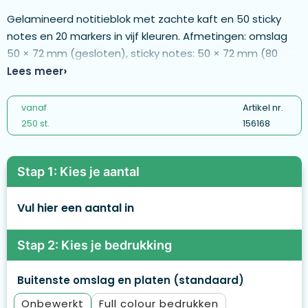
Gelamineerd notitieblok met zachte kaft en 50 sticky
notes en 20 markers in vijf kleuren. Afmetingen: omslag
50 × 72 mm (gesloten), sticky notes: 50 × 72 mm (80
gsm). Bestelhoeveelheid altijd in veelvouden van 50
Lees meer
stuks. - COMB03
vanaf
Artikel nr.
250 st.
156168
Stap 1: Kies je aantal
Vul hier een aantal in
Stap 2: Kies je bedrukking
Buitenste omslag en platen (standaard)
Onbewerkt
Full colour