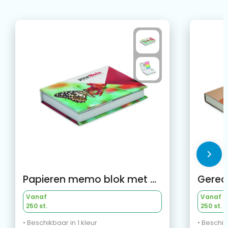
Papieren memo blok met harde kaft (EU‑productie)
Vanaf
Vanaf
250 st.
250 st.
• Beschikbaar in 1 kleur
• Beschik