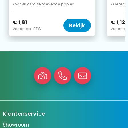
• Wit 80 gsm zelfklevende papier
• Gerecy
€ 1,81
€ 1,12
Bekijk
vanaf excl. BTW
vanaf exc
Klantenservice
Showroom