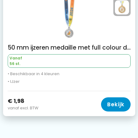
50 mm ijzeren medaille met full colour doming en V‑gestikt lint
Vanaf
56 st.
• Beschikbaar in 4 kleuren
• IJzer
€ 1,98
Bekijk
vanaf excl. BTW