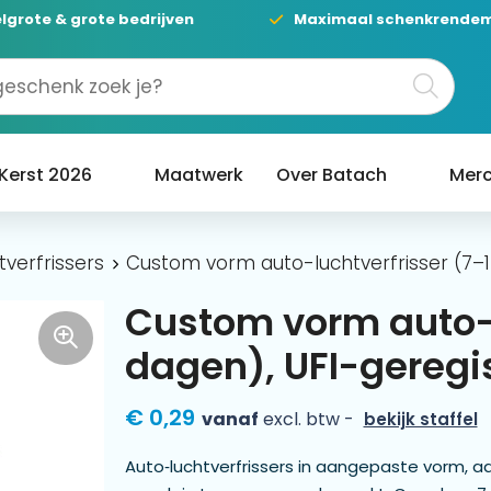
lgrote & grote bedrijven
Maximaal schenkrende
Kerst 2026
Maatwerk
Over Batach
Merc
tverfrissers
Custom vorm auto-luchtverfrisser (7–1
Custom vorm auto-l
dagen), UFI-geregi
€ 0,29
vanaf
excl. btw -
bekijk staffel
Auto‑luchtverfrissers in aangepaste vorm, aan