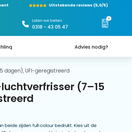
ment
Uitstekende reviews
(5,0/5)
0
Laten we bellen
0318 - 43 05 47
hlinq
Advies nodig?
5 dagen), UFI-geregistreerd
uchtverfrisser (7–15
streerd
 beide zijden full‑colour bedrukt. Kies uit de