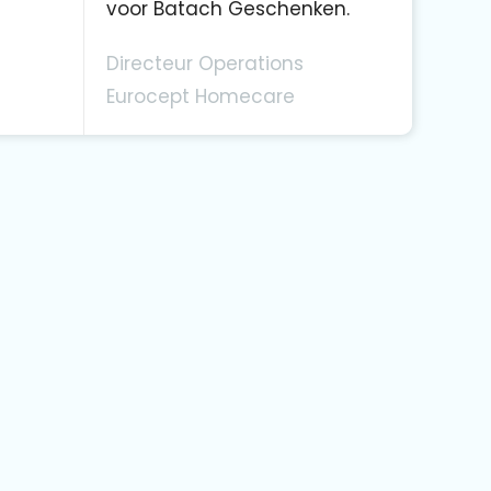
voor Batach Geschenken.
Directeur Operations
Eurocept Homecare