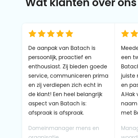
Wat klanten over ons 
De aanpak van Batach is
Meede
persoonlijk, proactief en
een tw
enthousiast. Zij bieden goede
Batach
service, communiceren prima
juiste
en zij verdiepen zich echt in
en pas
de klant! Een heel belangrijk
A.Hak 
aspect van Batach is:
naam 
afspraak is afspraak.
met B
Domeinmanager mens en
Manag
organisatie
woord