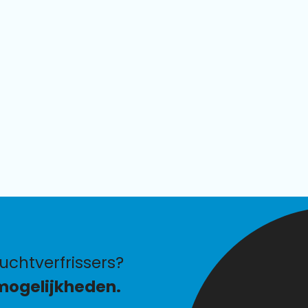
chtverfrissers?
mogelijkheden.