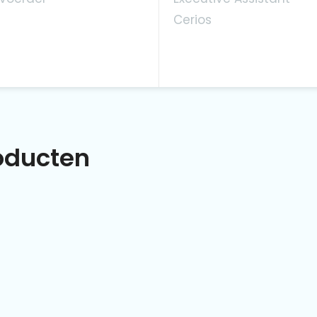
Cerios
roducten