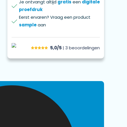
Je ontvangt altijd
gratis
een
digitale
proefdruk
Eerst ervaren? Vraag een product
sample
aan
5,0/5
| 3
beoordelingen