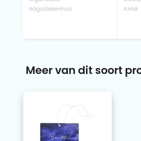
HagaZiekenhuis
A.Hak
Meer van dit soort p