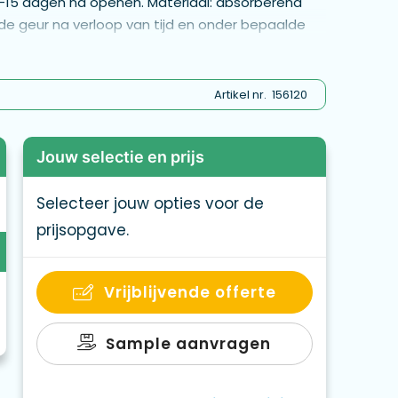
7–15 dagen na openen. Materiaal: absorberend
de geur na verloop van tijd en onder bepaalde
n op onbedrukte delen. Hoe meer kleuren worden
ng zal zijn. Afmetingen: maximaal 9 × 9 cm.
la
Artikel nr.
156120
Jouw selectie en prijs
Selecteer jouw opties voor de
prijsopgave.
Vrijblijvende offerte
Sample aanvragen