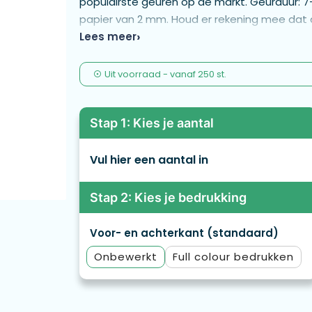
populairste geuren op de markt. Geurduur: 
papier van 2 mm. Houd er rekening mee dat 
omstandigheden verkleuring kan veroorzake
Lees meer
gebruikt, hoe minder zichtbaar deze verkleuri
Individueel verpakt in polybag. - MPAF01-Vanil
Uit voorraad -
vanaf
250 st.
Stap 1: Kies je aantal
Vul hier een aantal in
Stap 2: Kies je bedrukking
Voor- en achterkant (standaard)
Onbewerkt
Full colour