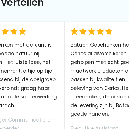
vertellen
nken met de klant is
Batach Geschenken he
eede natuur bij
Cerios al diverse keren
. Het juiste idee, het
geholpen met echt go
 moment, altijd op tijd
maatwerk producten d
send bij de doelgroep.
passen bij kwaliteit en
verbindt graag haar
beleving van Cerios. He
aan de samenwerking
meedenken, de uitvoer
atach.
de levering zijn bij Bata
goede handen.
er Communicatie en
voerder
Executive Assistant