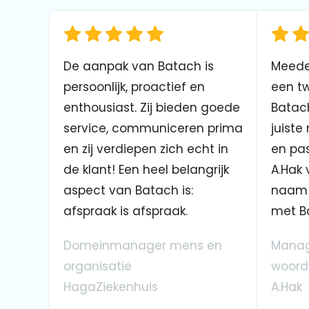
De aanpak van Batach is
Meede
persoonlijk, proactief en
een tw
enthousiast. Zij bieden goede
Batach
service, communiceren prima
juiste
en zij verdiepen zich echt in
en pas
de klant! Een heel belangrijk
A.Hak 
aspect van Batach is:
naam 
afspraak is afspraak.
met B
Domeinmanager mens en
Manag
organisatie
woord
HagaZiekenhuis
A.Hak