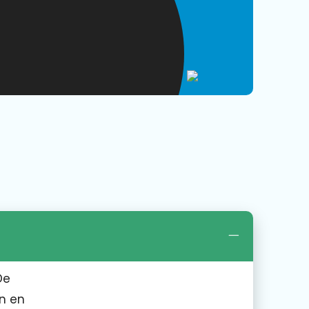
De
en en