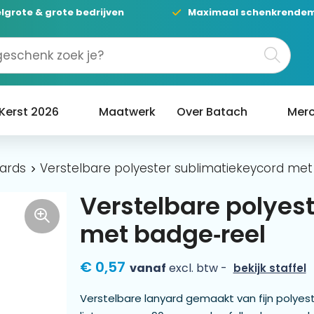
lgrote & grote bedrijven
Maximaal schenkrende
Kerst 2026
Maatwerk
Over Batach
Merc
ards
Verstelbare polyester sublimatiekeycord met
Verstelbare polyes
met badge‑reel
€ 0,57
vanaf
excl. btw -
bekijk staffel
Verstelbare lanyard gemaakt van fijn polyes