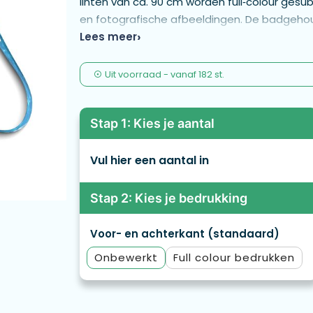
linten van ca. 90 cm worden full‑colour gesu
en fotografische afbeeldingen. De badgehoud
ca. 45 gram. Het nylon koord is ca. 90 cm la
Lees meer
Uit voorraad -
vanaf
182 st.
Stap 1: Kies je aantal
Vul hier een aantal in
Stap 2: Kies je bedrukking
Voor- en achterkant (standaard)
Onbewerkt
Full colour