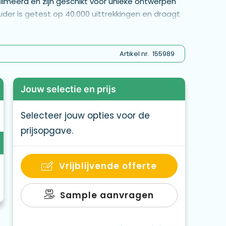
blimeerd en zijn geschikt voor unieke ontwerpen
er is getest op 40.000 uittrekkingen en draagt
ng. - ML1020-Safety breakaway
Artikel nr.
155989
Jouw selectie en prijs
Selecteer jouw opties voor de
prijsopgave.
Vrijblijvende offerte
Sample aanvragen