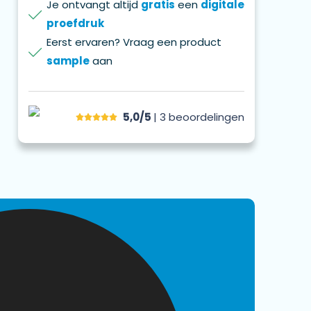
Je ontvangt altijd
gratis
een
digitale
proefdruk
Eerst ervaren? Vraag een product
sample
aan
5,0/5
| 3
beoordelingen