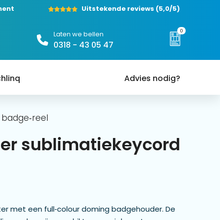
ment
Uitstekende reviews
(5,0/5)
0
Laten we bellen
0318 - 43 05 47
hlinq
Advies nodig?
 badge‑reel
ter sublimatiekeycord
ter met een full‑colour doming badgehouder. De