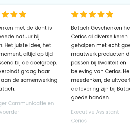
nken met de klant is
Batach Geschenken he
eede natuur bij
Cerios al diverse keren
. Het juiste idee, het
geholpen met echt go
 moment, altijd op tijd
maatwerk producten d
send bij de doelgroep.
passen bij kwaliteit en
verbindt graag haar
beleving van Cerios. He
aan de samenwerking
meedenken, de uitvoer
atach.
de levering zijn bij Bata
goede handen.
er Communicatie en
voerder
Executive Assistant
Cerios