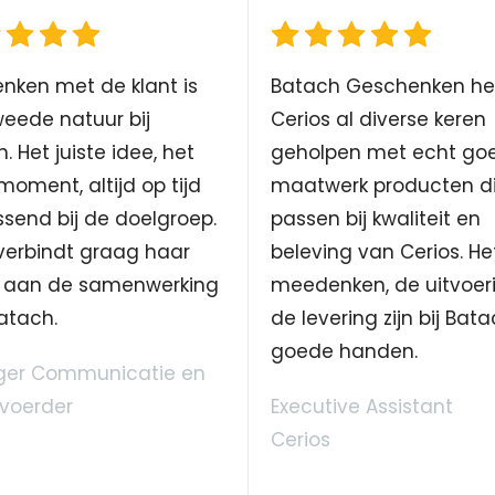
nken met de klant is
Batach Geschenken he
eede natuur bij
Cerios al diverse keren
. Het juiste idee, het
geholpen met echt go
 moment, altijd op tijd
maatwerk producten d
send bij de doelgroep.
passen bij kwaliteit en
verbindt graag haar
beleving van Cerios. He
aan de samenwerking
meedenken, de uitvoer
atach.
de levering zijn bij Bata
goede handen.
er Communicatie en
voerder
Executive Assistant
Cerios