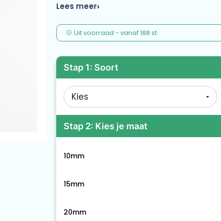
Lees meer
Uit voorraad -
vanaf
188 st.
Stap 1: Soort
Stap 2: Kies je maat
10mm
15mm
20mm