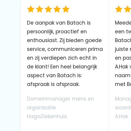
De aanpak van Batach is
Meede
persoonlijk, proactief en
een tw
enthousiast. Zij bieden goede
Batach
service, communiceren prima
juiste
en zij verdiepen zich echt in
en pas
de klant! Een heel belangrijk
A.Hak 
aspect van Batach is:
naam 
afspraak is afspraak.
met B
Domeinmanager mens en
Manag
organisatie
woord
HagaZiekenhuis
A.Hak