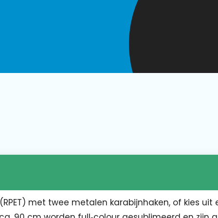
(RPET) met twee metalen karabijnhaken, of kies uit 
 ca. 90 cm worden full‑colour gesublimeerd en zijn g