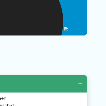
een
eschikt