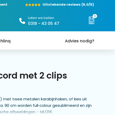
ment
Uitstekende reviews
(5,0/5)
0
Laten we bellen
0318 - 43 05 47
hlinq
Advies nodig?
ord met 2 clips
) met twee metalen karabijnhaken, of kies uit
a. 90 cm worden full‑colour gesublimeerd en zijn
sche afbeeldingen. - ML1316