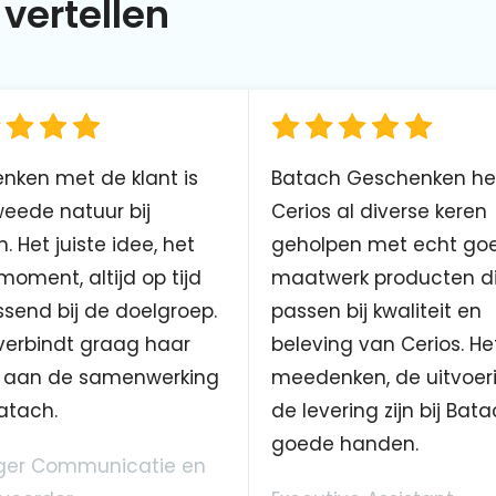
vertellen
nken met de klant is
Batach Geschenken he
eede natuur bij
Cerios al diverse keren
. Het juiste idee, het
geholpen met echt go
 moment, altijd op tijd
maatwerk producten d
send bij de doelgroep.
passen bij kwaliteit en
verbindt graag haar
beleving van Cerios. He
aan de samenwerking
meedenken, de uitvoer
atach.
de levering zijn bij Bata
goede handen.
er Communicatie en