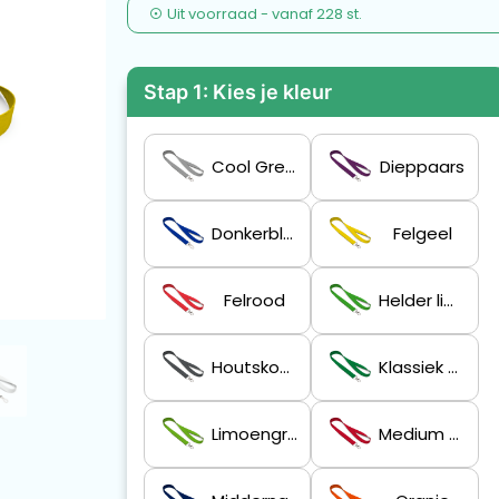
Uit voorraad -
vanaf
228 st.
Stap 1: Kies je kleur
Cool Grey 6 C
Dieppaars
Donkerblauw
Felgeel
Felrood
Helder limoengroen
Houtskoolgrijs
Klassiek Groen
Limoengroen
Medium Scharlakenrood