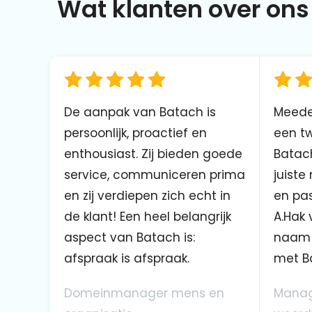
Wat klanten over ons 
De aanpak van Batach is
Meede
persoonlijk, proactief en
een tw
enthousiast. Zij bieden goede
Batach
service, communiceren prima
juiste
en zij verdiepen zich echt in
en pas
de klant! Een heel belangrijk
A.Hak 
aspect van Batach is:
naam 
afspraak is afspraak.
met B
Domeinmanager mens en
Manag