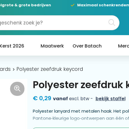
lgrote & grote bedrijven
Maximaal schenkrende
Kerst 2026
Maatwerk
Over Batach
Merc
ards
Polyester zeefdruk keycord
Polyester zeefdruk
€ 0,29
vanaf
excl. btw -
bekijk staffel
Polyester lanyard met metalen haak. Het pol
Pantone‑kleurige logo‑ontwerpen aan één of b