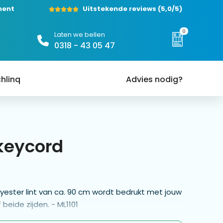
ment
Uitstekende reviews
(5,0/5)
0
Laten we bellen
0318 - 43 05 47
hlinq
Advies nodig?
 keycord
yester lint van ca. 90 cm wordt bedrukt met jouw
eide zijden. - ML1101