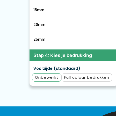
15mm
20mm
25mm
Stap 4: Kies je bedrukking
Voorzijde (standaard)
Onbewerkt
Full colour