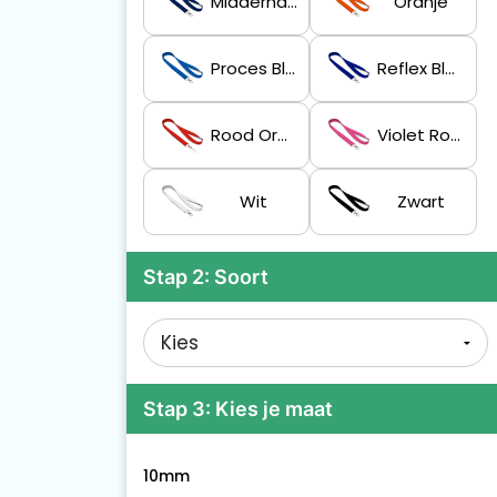
Middernachtblauw
Oranje
Proces Blauw
Reflex Blauwe C
Rood Oranje
Violet Rood
Wit
Zwart
Stap 2: Soort
Stap 3: Kies je maat
10mm