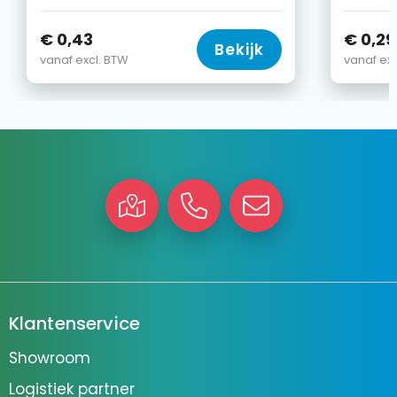
€ 0,43
€ 0,29
Bekijk
vanaf excl. BTW
vanaf exc
Klantenservice
Showroom
Logistiek partner