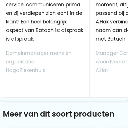
service, communiceren prima
moment, altij
en zij verdiepen zich echt in de
passend bij 
klant! Een heel belangrijk
A.Hak verbin
aspect van Batach is: afspraak
naam aan d
is afspraak.
met Batach.
Domeinmanager mens en
Manager Co
organisatie
woordvoerde
HagaZiekenhuis
A.Hak
Meer van dit soort producten