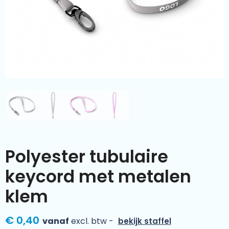
Kleding & textiel
Zomer
Duurzamere geschenken
Sinterklaas
Luxe geschenken
Voorjaar
Meer categorieën
Wijn
Polyester tubulaire
keycord met metalen
klem
€ 0,40
vanaf
excl. btw -
bekijk staffel