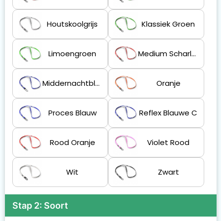
Houtskoolgrijs
Klassiek Groen
Limoengroen
Medium Scharlakenrood
Middernachtblauw
Oranje
Proces Blauw
Reflex Blauwe C
Rood Oranje
Violet Rood
Wit
Zwart
Stap 2: Soort