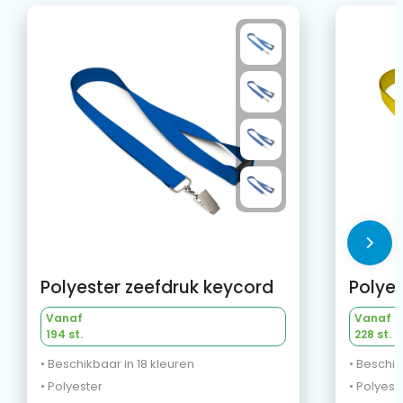
Polyester zeefdruk keycord
Polyes
Vanaf
Vanaf
194 st.
228 st.
• Beschikbaar in 18 kleuren
• Beschik
• Polyester
• Polyest