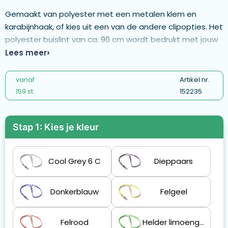
Gemaakt van polyester met een metalen klem en
karabijnhaak, of kies uit een van de andere clipopties. Het
polyester buislint van ca. 90 cm wordt bedrukt met jouw
Pantone‑kleurige logo‑ontwerpen aan één of beide
Lees meer
zijden. - ML1014
vanaf
Artikel nr.
159 st.
152235
Stap 1: Kies je kleur
Cool Grey 6 C
Dieppaars
Donkerblauw
Felgeel
Felrood
Helder limoengroen