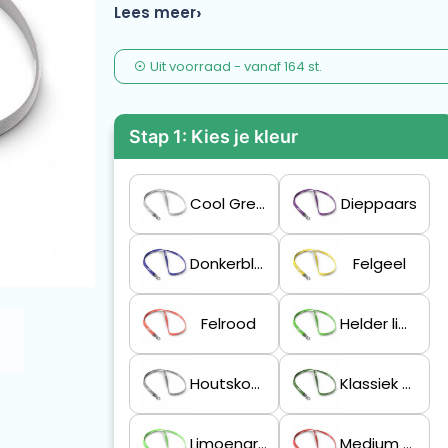
Lees meer
Uit voorraad -
vanaf
164 st.
Stap 1: Kies je kleur
Cool Grey 6 C
Dieppaars
Donkerblauw
Felgeel
Felrood
Helder limoengroen
Houtskoolgrijs
Klassiek Groen
Limoengroen
Medium Scharlakenrood