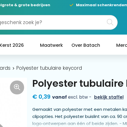
lgrote & grote bedrijven
Maximaal schenkrende
Kerst 2026
Maatwerk
Over Batach
Merc
ards
Polyester tubulaire keycord
Polyester tubulaire
€ 0,39
vanaf
excl. btw -
bekijk staffel
Gemaakt van polyester met een metalen kara
clipopties. Het polyester buislint van ca. 9
logo‑ontwerpen aan één of beide zijden. - M