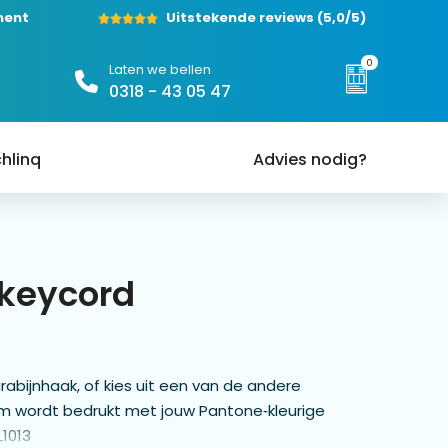
ment
Uitstekende reviews
(5,0/5)
0
Laten we bellen
0318 - 43 05 47
hlinq
Advies nodig?
 keycord
bijnhaak, of kies uit een van de andere
0 cm wordt bedrukt met jouw Pantone‑kleurige
L1013