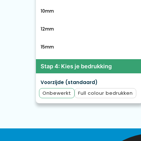
10mm
12mm
15mm
Stap 4: Kies je bedrukking
Voorzijde (standaard)
Onbewerkt
Full colour