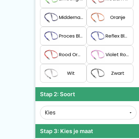
Middernachtblauw
Oranje
Proces Blauw
Reflex Blauwe C
Rood Oranje
Violet Rood
Wit
Zwart
Stap 2: Soort
Stap 3: Kies je maat