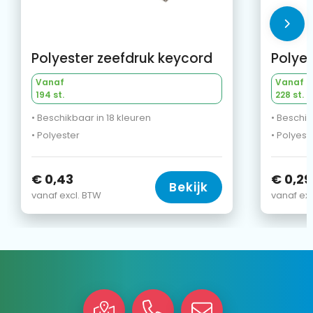
Polyester zeefdruk keycord
Polyes
Vanaf
Vanaf
194 st.
228 st.
• Beschikbaar in 18 kleuren
• Beschik
• Polyester
• Polyest
€ 0,43
€ 0,29
Bekijk
vanaf excl. BTW
vanaf exc