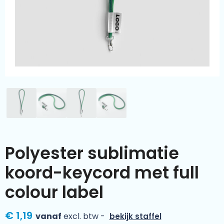
Kleding & textiel
Zomer
Duurzamere geschenken
Sinterklaas
Luxe geschenken
Voorjaar
Meer categorieën
Wijn
Polyester sublimatie
koord-keycord met full
colour label
€ 1,19
vanaf
excl. btw -
bekijk staffel