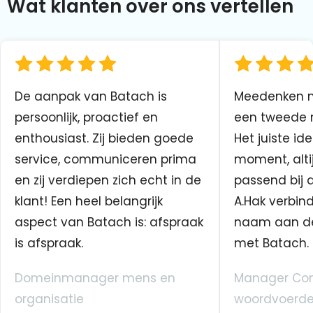
Wat klanten over ons vertellen
De aanpak van Batach is
Meedenken me
persoonlijk, proactief en
een tweede n
enthousiast. Zij bieden goede
Het juiste ide
service, communiceren prima
moment, altij
en zij verdiepen zich echt in de
passend bij 
klant! Een heel belangrijk
A.Hak verbin
aspect van Batach is: afspraak
naam aan d
is afspraak.
met Batach.
Domeinmanager mens en
Manager Co
organisatie
woordvoerde