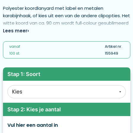
Polyester koordlanyard met label en metalen
karabijnhaak, of kies uit een van de andere clipopties. Het
witte koord van ca. 90 cm wordt full‑colour gesublimeerd
en is geschikt voor herhalende ontwerpen, aangezien de
Lees meer
exacte positionering van het logo niet gegarandeerd kan
worden. - ML1047
vanaf
Artikel nr.
100 st.
155949
Stap 1: Soort
Stap 2: Kies je aantal
Vul hier een aantal in