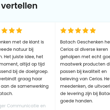
vertellen
nken met de klant is
Batach Geschenken he
eede natuur bij
Cerios al diverse keren
. Het juiste idee, het
geholpen met echt go
 moment, altijd op tijd
maatwerk producten d
send bij de doelgroep.
passen bij kwaliteit en
verbindt graag haar
beleving van Cerios. He
aan de samenwerking
meedenken, de uitvoer
atach.
de levering zijn bij Bata
goede handen.
er Communicatie en