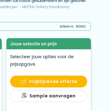
worden full‑colour gesublimeerd en zijn geschikt
eeldingen. - ML1134-Safety breakaway
Artikel nr.
151062
Jouw selectie en prijs
Selecteer jouw opties voor de
prijsopgave.
Vrijblijvende offerte
Sample aanvragen