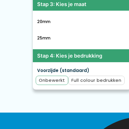
Stap 3: Kies je maat
20mm
25mm
Stap 4: Kies je bedrukking
Voorzijde (standaard)
Onbewerkt
Full colour