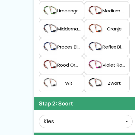
Limoengroen
Medium Scharlakenrood
Middernachtblauw
Oranje
Proces Blauw
Reflex Blauwe C
Rood Oranje
Violet Rood
Wit
Zwart
Stap 2: Soort