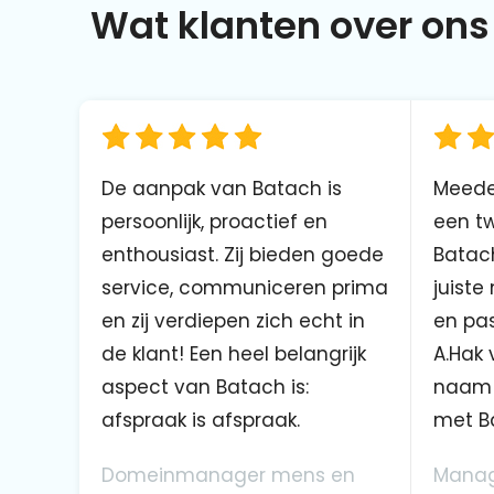
Wat klanten over ons 
De aanpak van Batach is
Meede
persoonlijk, proactief en
een tw
enthousiast. Zij bieden goede
Batach
service, communiceren prima
juiste
en zij verdiepen zich echt in
en pas
de klant! Een heel belangrijk
A.Hak 
aspect van Batach is:
naam 
afspraak is afspraak.
met B
Domeinmanager mens en
Manag