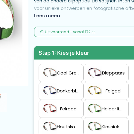
van de andere clipopties. De satijnen linten 
voor unieke ontwerpen en fotografische afb
Lees meer
Uit voorraad -
vanaf
172 st.
Stap 1: Kies je kleur
Cool Grey 6 C
Dieppaars
Donkerblauw
Felgeel
Felrood
Helder limoengroen
Houtskoolgrijs
Klassiek Groen