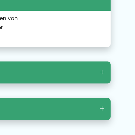
een van
r