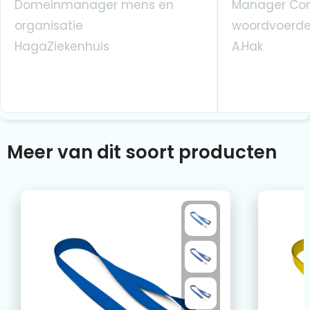
Domeinmanager mens en
Manager Co
organisatie
woordvoerde
HagaZiekenhuis
A.Hak
Meer van dit soort producten