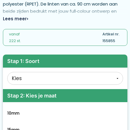
polyester (RPET). De linten van ca. 90 cm worden aan
beide zijden bedrukt met jouw full‑colour ontwerp en
fotografische afbeeldingen. - ML1303
Lees meer
vanaf
Artikel nr.
222 st.
155855
Stap 1: Soort
Stap 2: Kies je maat
10mm
15mm