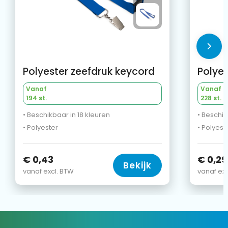
Polyester zeefdruk keycord
Polyes
Vanaf
Vanaf
194 st.
228 st.
• Beschikbaar in 18 kleuren
• Beschik
• Polyester
• Polyest
€ 0,43
€ 0,29
Bekijk
vanaf excl. BTW
vanaf exc