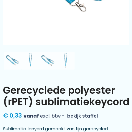
Kleding & textiel
Zomer
Duurzamere geschenken
Sinterklaas
Luxe geschenken
Voorjaar
Meer categorieën
Wijn
Gerecyclede polyester
(rPET) sublimatiekeycord
€ 0,33
vanaf
excl. btw -
bekijk staffel
Sublimatie‑lanyard gemaakt van fijn gerecycled