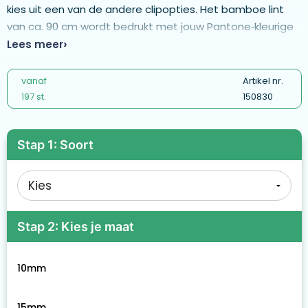
kies uit een van de andere clipopties. Het bamboe lint
van ca. 90 cm wordt bedrukt met jouw Pantone‑kleurige
logo‑ontwerpen aan één of beide zijden. - ML1028
Lees meer
vanaf
Artikel nr.
197 st.
150830
Stap 1: Soort
Stap 2: Kies je maat
10mm
15mm