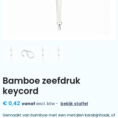
Kleding & textiel
Zomer
Duurzamere geschenken
Sinterklaas
Luxe geschenken
Voorjaar
Meer categorieën
Wijn
Bamboe zeefdruk
keycord
€ 0,42
vanaf
excl. btw -
bekijk staffel
Gemaakt van bamboe met een metalen karabijnhaak, of