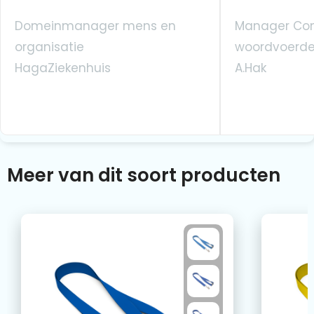
Domeinmanager mens en
Manager Co
organisatie
woordvoerde
HagaZiekenhuis
A.Hak
Meer van dit soort producten