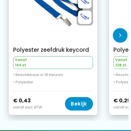
Polyester zeefdruk keycord
Polyes
Vanaf
Vanaf
194 st.
228 st.
• Beschikbaar in 18 kleuren
• Beschik
• Polyester
• Polyest
€ 0,43
€ 0,29
Bekijk
vanaf excl. BTW
vanaf exc