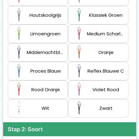
Houtskoolgrijs
Klassiek Groen
Limoengroen
Medium Scharlakenrood
Middernachtblauw
Oranje
Proces Blauw
Reflex Blauwe C
Rood Oranje
Violet Rood
Wit
Zwart
Stap 2: Soort