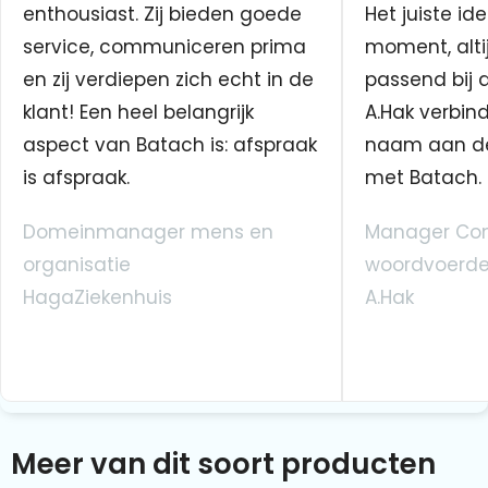
enthousiast. Zij bieden goede
Het juiste ide
service, communiceren prima
moment, altij
en zij verdiepen zich echt in de
passend bij 
klant! Een heel belangrijk
A.Hak verbin
aspect van Batach is: afspraak
naam aan d
is afspraak.
met Batach.
Domeinmanager mens en
Manager Co
organisatie
woordvoerde
HagaZiekenhuis
A.Hak
Meer van dit soort producten