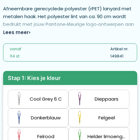
Afneembare gerecyclede polyester (rPET) lanyard met
metalen haak. Het polyester lint van ca. 90 cm wordt
bedrukt met jouw Pantone‑kleurige logo‑ontwerpen aan
één of beide zijden. - ML1203
Lees meer
vanaf
Artikel nr.
114 st.
149841
Stap 1: Kies je kleur
Cool Grey 6 C
Dieppaars
Donkerblauw
Felgeel
Felrood
Helder limoengroen