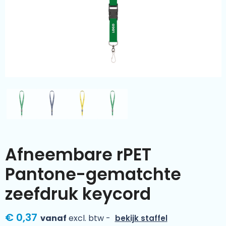
Kleding & textiel
Zomer
Duurzamere geschenken
Sinterklaas
Luxe geschenken
Voorjaar
Meer categorieën
Wijn
Afneembare rPET
Pantone-gematchte
zeefdruk keycord
€ 0,37
vanaf
excl. btw -
bekijk staffel