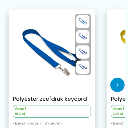
Polyester zeefdruk keycord
Polyes
Vanaf
Vanaf
194 st.
228 st.
• Beschikbaar in 18 kleuren
• Beschik