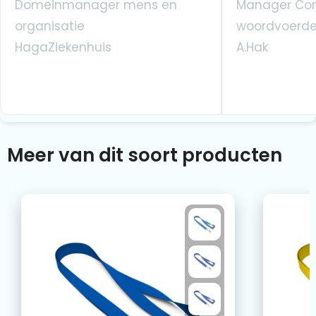
Domeinmanager mens en
Manager Co
organisatie
woordvoerde
HagaZiekenhuis
A.Hak
Meer van dit soort producten