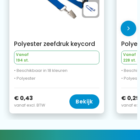
Polyester zeefdruk keycord
Polyes
Vanaf
Vanaf
194 st.
228 st.
• Beschikbaar in 18 kleuren
• Beschik
• Polyester
• Polyest
€ 0,43
€ 0,29
Bekijk
vanaf excl. BTW
vanaf exc