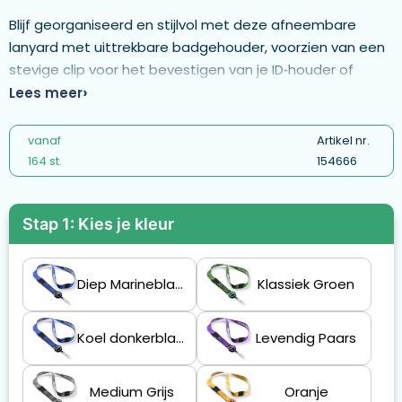
Blijf georganiseerd en stijlvol met deze afneembare
lanyard met uittrekbare badgehouder, voorzien van een
stevige clip voor het bevestigen van je ID‑houder of
badge. De polyester linten van 80 + 12 cm worden
Lees meer
full‑colour gesublimeerd en zijn geschikt voor unieke
ontwerpen en fotografische afbeeldingen. De
vanaf
Artikel nr.
badgehouder is getest op 40.000 uittrekkingen en
164 st.
154666
draagt ca. 45 gram. Het nylon koord is ca. 90 cm lang. -
ML1264-Safety breakaway
Stap 1: Kies je kleur
Diep Marineblauw
Klassiek Groen
Koel donkerblauw
Levendig Paars
Medium Grijs
Oranje