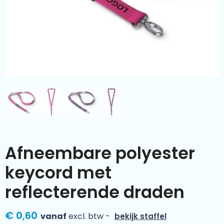
Kleding & textiel
Zomer
Duurzamere geschenken
Sinterklaas
Luxe geschenken
Voorjaar
Meer categorieën
Wijn
Afneembare polyester
keycord met
reflecterende draden
€ 0,60
vanaf
excl. btw -
bekijk staffel