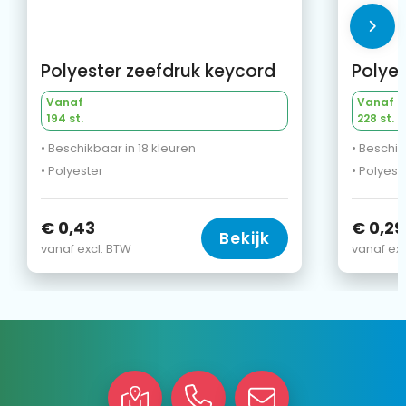
Polyester zeefdruk keycord
Polyes
Vanaf
Vanaf
194 st.
228 st.
• Beschikbaar in 18 kleuren
• Beschik
• Polyester
• Polyest
€ 0,43
€ 0,29
Bekijk
vanaf excl. BTW
vanaf exc