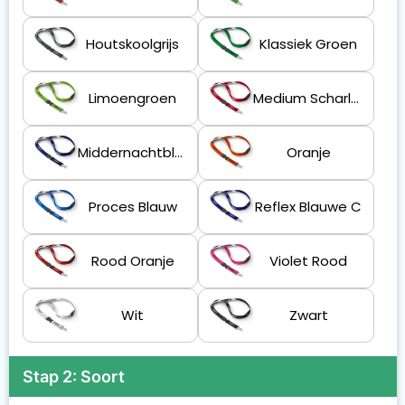
Houtskoolgrijs
Klassiek Groen
Limoengroen
Medium Scharlakenrood
Middernachtblauw
Oranje
Proces Blauw
Reflex Blauwe C
Rood Oranje
Violet Rood
Wit
Zwart
Stap 2: Soort