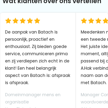
Wat klanten over ons vertellen
De aanpak van Batach is
Meedenken me
persoonlijk, proactief en
een tweede n
enthousiast. Zij bieden goede
Het juiste ide
service, communiceren prima
moment, altij
en zij verdiepen zich echt in de
passend bij 
klant! Een heel belangrijk
A.Hak verbin
aspect van Batach is: afspraak
naam aan d
is afspraak.
met Batach.
Domeinmanager mens en
Manager Co
organisatie
woordvoerde