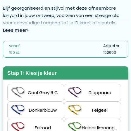
Blijf georganiseerd en stijlvol met deze afneembare
lanyard in jouw ontwerp, voorzien van een stevige clip
voor eenvoudige toegang tot je ID‑kaart of sleutels.
Gemaakt van polyester met ingeweven reflecterende
Lees meer
draden en een metalen karabijnhaak, of kies uit een van
de andere clipopties. Het polyester lint van ca. 80 + 12 cm
vanaf
Artikel nr.
wordt bedrukt met jouw Pantone‑kleurige
150 st.
152953
logo‑ontwerpen aan één of beide zijden. - ML1022-Safety
breakaway
Stap 1: Kies je kleur
Cool Grey 6 C
Dieppaars
Donkerblauw
Felgeel
Felrood
Helder limoengroen