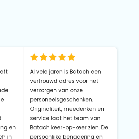
eft
Al vele jaren is Batach een
vertrouwd adres voor het
ede
verzorgen van onze
ie
personeelsgeschenken.
Originaliteit, meedenken en
t
service laat het team van
ing en
Batach keer-op-keer zien. De
ch in
persoonlijke benadering en