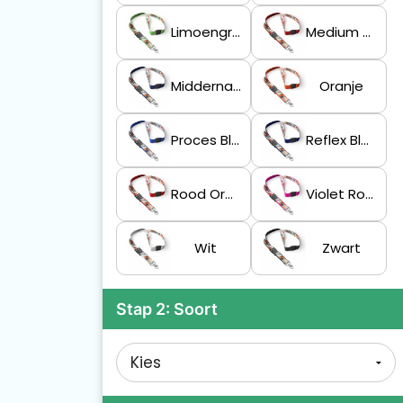
Limoengroen
Medium Scharlakenrood
Middernachtblauw
Oranje
Proces Blauw
Reflex Blauwe C
Rood Oranje
Violet Rood
Wit
Zwart
Stap 2: Soort