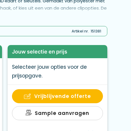
 ID‑kaart of sleutels. Gemaakt van polyester met
haak, of kies uit een van de andere clipopties. De
l‑colour gesublimeerd en zijn geschikt voor unieke
- ML1234-Safety breakaway
Artikel nr.
151381
Jouw selectie en prijs
Selecteer jouw opties voor de
prijsopgave.
Vrijblijvende offerte
Sample aanvragen