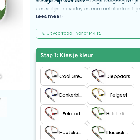
stevige clip voor eenvoudige toegang tot je
een satijnen overlay en een metalen karabijn
satijnen linten van ca. 80 + 20 cm worden ful
Lees meer
ontwerpen en fotografische afbeeldingen. 
Uit voorraad -
vanaf
144 st.
Stap 1: Kies je kleur
Cool Grey 6 C
Dieppaars
Donkerblauw
Felgeel
Felrood
Helder limoengroen
Houtskoolgrijs
Klassiek Groen