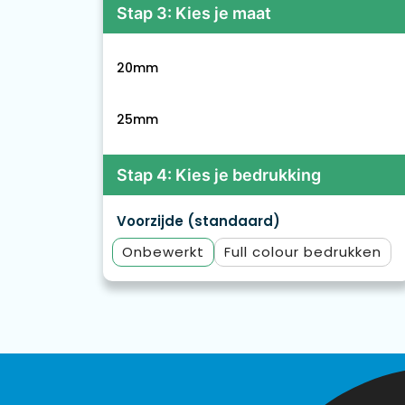
Stap 3: Kies je maat
20mm
25mm
Stap 4: Kies je bedrukking
Voorzijde (standaard)
Onbewerkt
Full colour