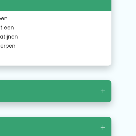
een
et een
atijnen
werpen