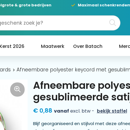
lgrote & grote bedrijven
Maximaal schenkrende
Kerst 2026
Maatwerk
Over Batach
Merc
ards
Afneembare polyester keycord met gesublime
Afneembare polyes
gesublimeerde sati
€ 0,88
vanaf
excl. btw -
bekijk staffel
Blijf georganiseerd en stijlvol met deze afn