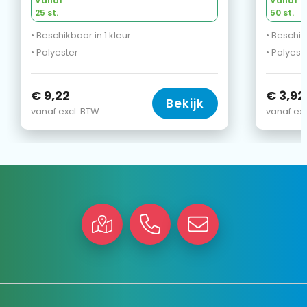
Vanaf
Vanaf
25 st.
50 st.
• Beschikbaar in 1 kleur
• Beschik
• Polyester
• Polyest
€ 9,22
€ 3,92
Bekijk
vanaf excl. BTW
vanaf exc