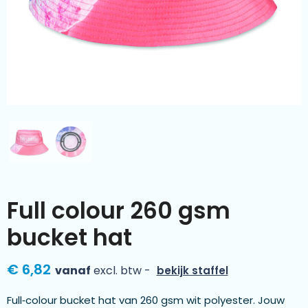
Kleding & textiel
Zomer
Duurzamere geschenken
Sinterklaas
Luxe geschenken
Voorjaar
Meer categorieën
Wijn
Full colour 260 gsm
bucket hat
€ 6,82
vanaf
excl. btw -
bekijk staffel
Full‑colour bucket hat van 260 gsm wit polyester. Jouw