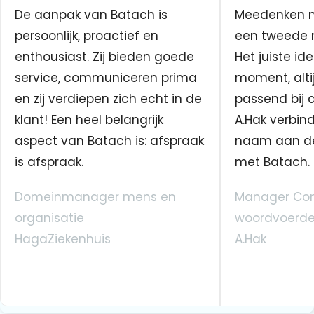
De aanpak van Batach is
Meedenken me
persoonlijk, proactief en
een tweede n
enthousiast. Zij bieden goede
Het juiste ide
service, communiceren prima
moment, altij
en zij verdiepen zich echt in de
passend bij 
klant! Een heel belangrijk
A.Hak verbin
aspect van Batach is: afspraak
naam aan d
is afspraak.
met Batach.
Domeinmanager mens en
Manager Co
organisatie
woordvoerde
HagaZiekenhuis
A.Hak