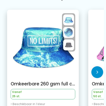
Omkeerbare 260 gsm full colour bucket hat
Vanaf
Vanaf
25 st.
50 st.
• Beschikbaar in 1 kleur
• Beschik