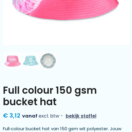
Kleding & textiel
Zomer
Duurzamere geschenken
Sinterklaas
Luxe geschenken
Voorjaar
Meer categorieën
Wijn
Full colour 150 gsm
bucket hat
€ 3,12
vanaf
excl. btw -
bekijk staffel
Full‑colour bucket hat van 150 gsm wit polyester. Jouw