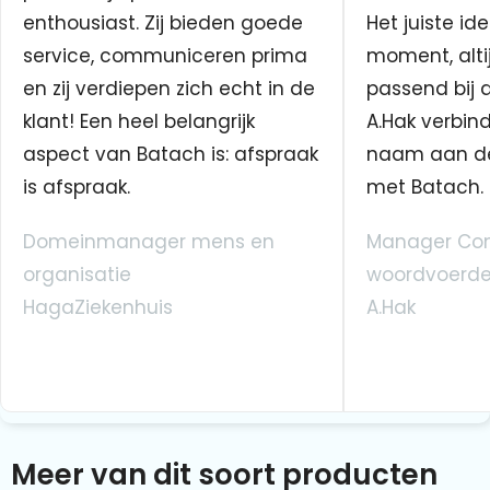
enthousiast. Zij bieden goede
Het juiste ide
service, communiceren prima
moment, altij
en zij verdiepen zich echt in de
passend bij 
klant! Een heel belangrijk
A.Hak verbin
aspect van Batach is: afspraak
naam aan d
is afspraak.
met Batach.
Domeinmanager mens en
Manager Co
organisatie
woordvoerde
HagaZiekenhuis
A.Hak
Meer van dit soort producten