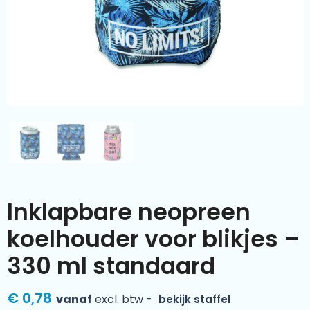
Kleding & textiel
Zomer
Duurzamere geschenken
Sinterklaas
Luxe geschenken
Voorjaar
Meer categorieën
Wijn
Inklapbare neopreen
koelhouder voor blikjes –
330 ml standaard
€ 0,78
vanaf
excl. btw -
bekijk staffel