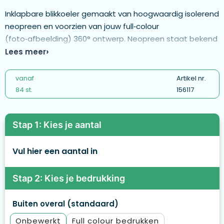
Inklapbare blikkoeler gemaakt van hoogwaardig isolerend
neopreen en voorzien van jouw full‑colour
(foto‑afbeelding) 360° ontwerp. Neopreen staat bekend
om zijn duurzaamheid en uitstekende thermische
Lees meer
isolatie, waardoor drankjes langer koel blijven.
Afmetingen: 10 × 13 cm. Materiaal: 3 mm neopreen met
vanaf
Artikel nr.
polyester film. - MCAN01
84 st.
156117
Stap 1: Kies je aantal
Vul hier een aantal in
Stap 2: Kies je bedrukking
Buiten overal (standaard)
Onbewerkt
Full colour