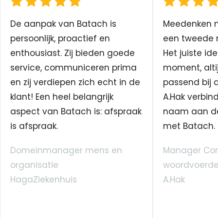
De aanpak van Batach is
Meedenken me
persoonlijk, proactief en
een tweede n
enthousiast. Zij bieden goede
Het juiste ide
service, communiceren prima
moment, altij
en zij verdiepen zich echt in de
passend bij 
klant! Een heel belangrijk
A.Hak verbin
aspect van Batach is: afspraak
naam aan d
is afspraak.
met Batach.
Domeinmanager mens en
Manager Co
organisatie
woordvoerde
HagaZiekenhuis
A.Hak