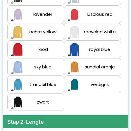
lavender
luscious red
ochre yellow
recycled white
rood
royal blue
sky blue
sundial oranje
tranquil blue
verdigris
zwart
Stap 2: Lengte