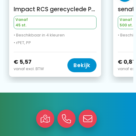
Impact RCS gerecyclede PET lekvrije waterfles 600 ml
Vanaf
Vanaf
45 st.
500 st.
• Beschikbaar in 4 kleuren
• Beschik
• rPET, PP
€ 5,57
€ 0,81
Bekijk
vanaf excl. BTW
vanaf exc