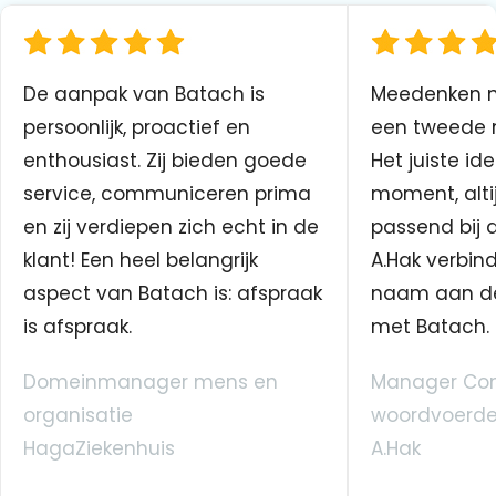
De aanpak van Batach is
Meedenken me
persoonlijk, proactief en
een tweede n
enthousiast. Zij bieden goede
Het juiste ide
service, communiceren prima
moment, altij
en zij verdiepen zich echt in de
passend bij 
klant! Een heel belangrijk
A.Hak verbin
aspect van Batach is: afspraak
naam aan d
is afspraak.
met Batach.
Domeinmanager mens en
Manager Co
organisatie
woordvoerde
HagaZiekenhuis
A.Hak