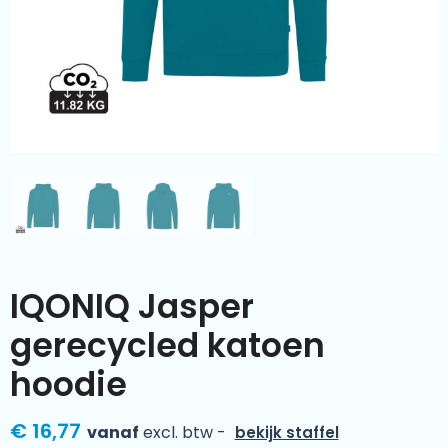
Kleding & textiel
Zomer
Duurzamere geschenken
Sinterklaas
Luxe geschenken
Voorjaar
Meer categorieën
Wijn
IQONIQ Jasper
gerecycled katoen
hoodie
€ 16,77
vanaf
excl. btw -
bekijk staffel