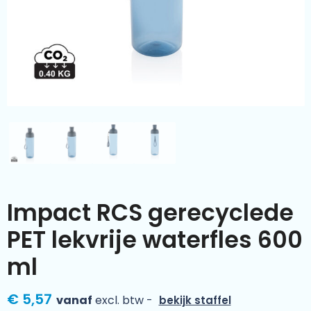
Kleding & textiel
Zomer
Duurzamere geschenken
Sinterklaas
Luxe geschenken
Voorjaar
Meer categorieën
Wijn
Impact RCS gerecyclede
PET lekvrije waterfles 600
ml
€ 5,57
vanaf
excl. btw -
bekijk staffel