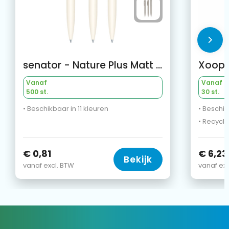
senator - Nature Plus Matt balpen
Vanaf
Vanaf
500 st.
30 st.
• Beschikbaar in 11 kleuren
• Beschik
• Recycle
€ 0,81
€ 6,23
Bekijk
vanaf excl. BTW
vanaf exc