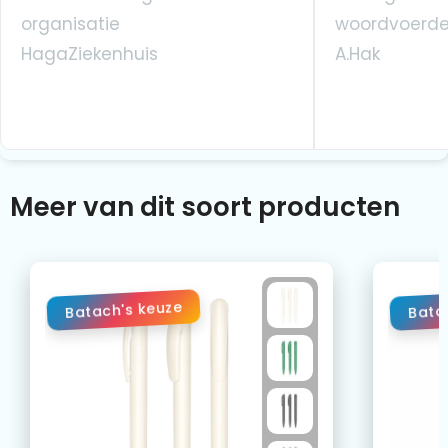
organisatie
woordvoerde
HagaZiekenhuis
A.Hak
Meer van dit soort producten
Batach's keuze
Bata