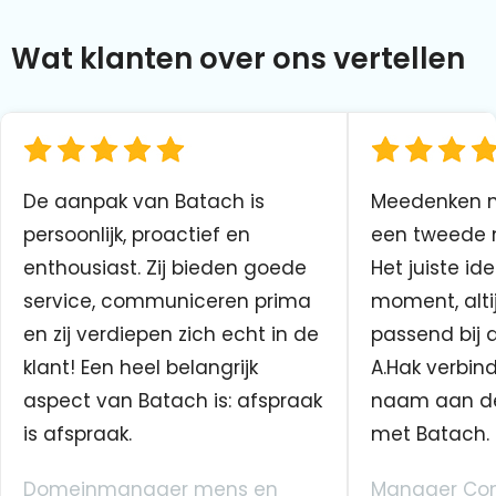
Wat klanten over ons vertellen
De aanpak van Batach is
Meedenken me
persoonlijk, proactief en
een tweede n
enthousiast. Zij bieden goede
Het juiste ide
service, communiceren prima
moment, altij
en zij verdiepen zich echt in de
passend bij 
klant! Een heel belangrijk
A.Hak verbin
aspect van Batach is: afspraak
naam aan d
is afspraak.
met Batach.
Domeinmanager mens en
Manager Co